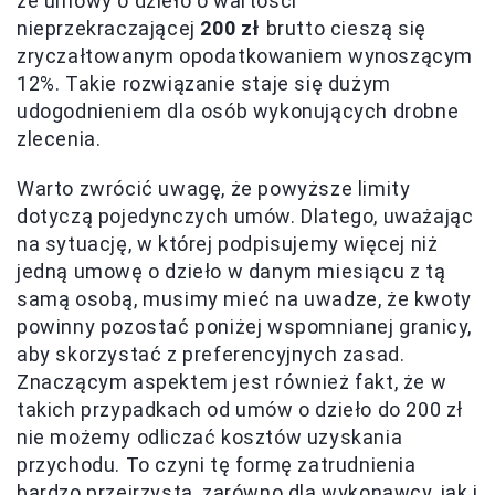
że umowy o dzieło o wartości
nieprzekraczającej
200 zł
brutto cieszą się
zryczałtowanym opodatkowaniem wynoszącym
12%. Takie rozwiązanie staje się dużym
udogodnieniem dla osób wykonujących drobne
zlecenia.
Warto zwrócić uwagę, że powyższe limity
dotyczą pojedynczych umów. Dlatego, uważając
na sytuację, w której podpisujemy więcej niż
jedną umowę o dzieło w danym miesiącu z tą
samą osobą, musimy mieć na uwadze, że kwoty
powinny pozostać poniżej wspomnianej granicy,
aby skorzystać z preferencyjnych zasad.
Znaczącym aspektem jest również fakt, że w
takich przypadkach od umów o dzieło do 200 zł
nie możemy odliczać kosztów uzyskania
przychodu. To czyni tę formę zatrudnienia
bardzo przejrzystą, zarówno dla wykonawcy, jak i