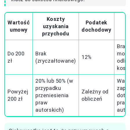
Koszty
Wartość
Podatek
uzyskania
U
umowy
dochodowy
przychodu
Brak
Do 200
Brak
możl
12%
zł
(zryczałtowane)
odlic
kosz
20% lub 50% (w
Waż
przypadku
zapi
Powyżej
Zależny od
przeniesienia
doty
200 zł
obliczeń
praw
praw
autorskich)
auto