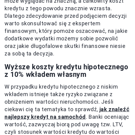
może wyglądać na znaczną, a całkowity koszt
kredytu z tego powodu znacznie wzrasta.
Dlatego zdecydowanie przed podjęciem decyzji
warto skonsultować się z ekspertem
finansowym, który pomoże oszacować, na jakie
dodatkowe wydatki możemy sobie pozwolić
oraz jakie długofalowe skutki finansowe niesie
za sobą ta decyzja.
Wyższe koszty kredytu hipotecznego
z 10% wkładem własnym
W przypadku kredytu hipotecznego z niskim
wkładem istnieje także ryzyko związane z
obniżeniem wartości nieruchomości. Jeśli
ciekawi cię ta tematyka to sprawdź,
jak znaleźć
najlepszy kredyt na samochód
. Banki oceniając
wartość, zazwyczaj biorą pod uwagę tzw. LTV,
czyli stosunek wartości kredytu do wartości