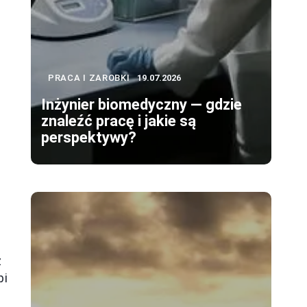
PRACA I ZAROBKI
19.07.2026
Inżynier biomedyczny — gdzie
znaleźć pracę i jakie są
perspektywy?
ż
pi