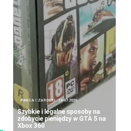
PRACA I ZAROBKI
19.07.2026
Szybkie i legalne sposoby na
zdobycie pieniędzy w GTA 5 na
Xbox 360