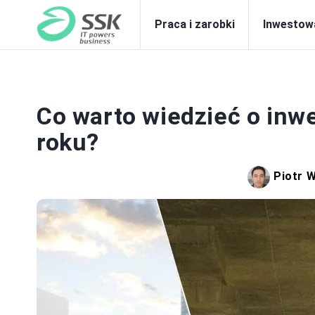
Praca i zarobki
Inwestow
IN
Co warto wiedzieć o inw
roku?
Piotr 