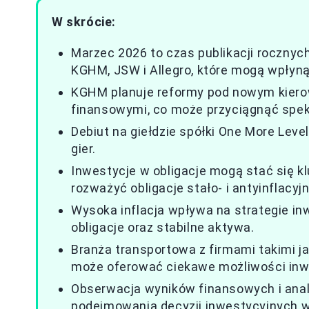
W skrócie:
Marzec 2026 to czas publikacji rocznyc
KGHM, JSW i Allegro, które mogą wpłynąć
KGHM planuje reformy pod nowym kiero
finansowymi, co może przyciągnąć spe
Debiut na giełdzie spółki One More Lev
gier.
Inwestycje w obligacje mogą stać się kl
rozważyć obligacje stało- i antyinflacyjn
Wysoka inflacja wpływa na strategie i
obligacje oraz stabilne aktywa.
Branża transportowa z firmami takimi jak
może oferować ciekawe możliwości inw
Obserwacja wyników finansowych i anal
podejmowania decyzji inwestycyjnych 