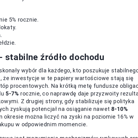
ie 5% rocznie.
lokaty.
.
łdzie.
 - stabilne źródło dochodu
oskonały wybór dla każdego, kto poszukuje stabilneg
 że inwestycje w te papiery wartościowe stają się
tóp procentowych. Na krótką metę fundusze obligac
du
5-7%
rocznie, co naprawdę daje przyzwoity rezulta
ymi. Z drugiej strony, gdy stabilizuje się polityka
ych zyskują potencjał na osiąganie nawet
8-10%
im okresie można liczyć na zyski na poziomie 16% w
 zakupu w odpowiednim momencie.