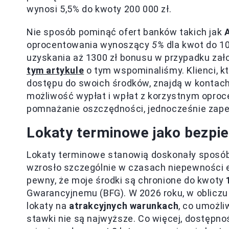
wynosi 5,5% do kwoty 200 000 zł.
Nie sposób pominąć ofert banków takich jak
A
oprocentowania wynoszący
5%
dla kwot do 10
uzyskania aż 1300 zł bonusu w przypadku zało
tym artykule
o tym wspominaliśmy. Klienci, k
dostępu do swoich środków, znajdą w kontach
możliwość wypłat i wpłat z korzystnym oproc
pomnażanie oszczędności, jednocześnie zape
Lokaty terminowe jako bezpi
Lokaty terminowe stanowią doskonały sposób
wzrosło szczególnie w czasach niepewności e
pewny, że moje środki są chronione do kwoty
Gwarancyjnemu (BFG). W 2026 roku, w obliczu
lokaty na
atrakcyjnych warunkach
, co umożli
stawki nie są najwyższe. Co więcej, dostępn