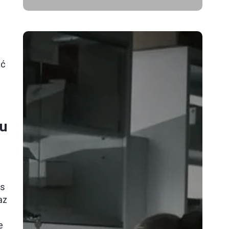
ąć
ku
us
az
e