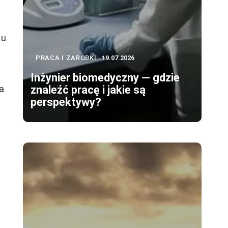
iu
PRACA I ZAROBKI
19.07.2026
Inżynier biomedyczny — gdzie
a
znaleźć pracę i jakie są
perspektywy?