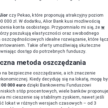
lior
czy Pekao, które proponują atrakcyjny poziom
0 000 zł. W dodatku, Alior Bank kusi możliwością
żenia konta osobistego. Przypomniało mi się, że
w
tórzy poszukują elastyczności oraz swobodnego
 oszczędnościowych idealne rozwiązanie, które łąc
entowaniem. Takie oferty umożliwiają skuteczne
wniając dostęp do potrzebnych funduszy.
eczna metoda oszczędzania
 na bezpieczne oszczędzanie, a ich znaczenie
konomicznej. Kiedy decyduję się na lokatę, mogę b
100 000 euro
dzięki Bankowemu Funduszowi
 niskich stóp procentowych, wiele banków proponuj
wia mi cieszenie się stabilnym zyskiem, nawet jeśli
ość lokat w różnych wersjach czasowych – od 3