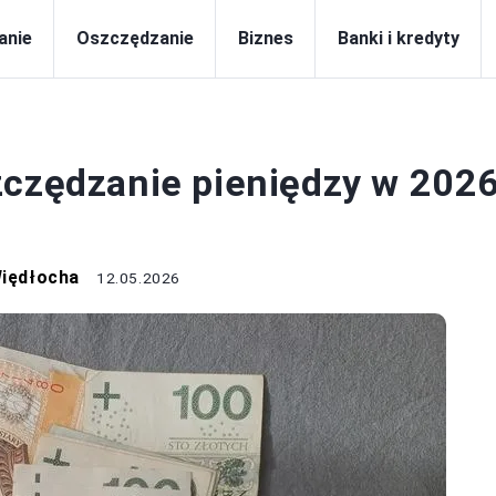
anie
Oszczędzanie
Biznes
Banki i kredyty
ZCZĘDZANIE
zczędzanie pieniędzy w 202
Więdłocha
12.05.2026