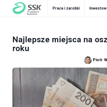
Praca i zarobki
Inwestow
OS
Najlepsze miejsca na os
roku
Piotr 