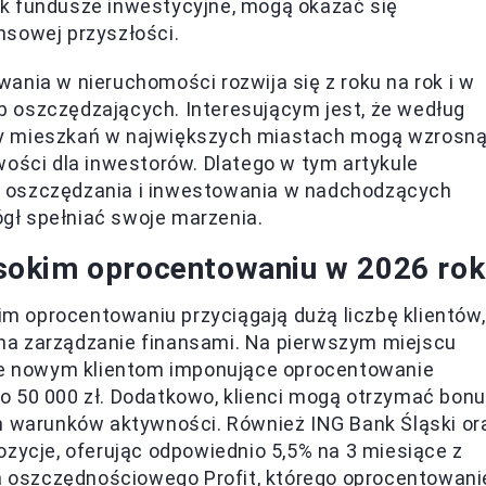
 jak fundusze inwestycyjne, mogą okazać się
nsowej przyszłości.
ania w nieruchomości rozwija się z roku na rok i w
 oszczędzających. Interesującym jest, że według
ny mieszkań w największych miastach mogą wzrosn
wości dla inwestorów. Dlatego w tym artykule
m oszczędzania i inwestowania w nadchodzących
mógł spełniać swoje marzenia.
sokim oprocentowaniu w 2026 ro
 oprocentowaniu przyciągają dużą liczbę klientów,
na zarządzanie finansami. Na pierwszym miejscu
uje nowym klientom imponujące oprocentowanie
o 50 000 zł. Dodatkowo, klienci mogą otrzymać bon
ch warunków aktywności. Również ING Bank Śląski or
ozycje, oferując odpowiednio 5,5% na 3 miesiące z
ta oszczędnościowego Profit, którego oprocentowani