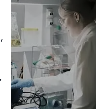
zy
yć
e