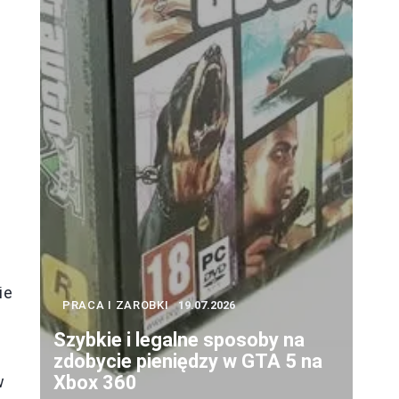
ie
PRACA I ZAROBKI
19.07.2026
Szybkie i legalne sposoby na
zdobycie pieniędzy w GTA 5 na
Xbox 360
w