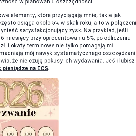
yczność w planowaniu oszczędności.
we elementy, które przyciągają mnie, takie jak
często osiąga około 5% w skali roku, a to w połączen
nieść satysfakcjonujący zysk. Na przykład, jeśli
 6 miesięcy przy oprocentowaniu 5%, po odliczeniu
 zł. Lokaty terminowe nie tylko pomagają mi
zmacniają mój nawyk systematycznego oszczędzani
ia, że nie czuję pokusy ich wydawania. Jeśli lubisz
ć pieniądze na ECS
.