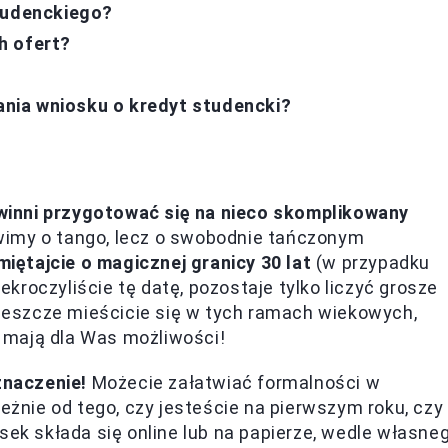
studenckiego?
h ofert?
dania wniosku o kredyt studencki?
winni przygotować się na nieco skomplikowany
imy o tango, lecz o swobodnie tańczonym
iętajcie o magicznej granicy 30 lat
(w przypadku
zekroczyliście tę datę, pozostaje tylko liczyć grosze
i jeszcze mieścicie się w tych ramach wiekowych,
ie mają dla Was możliwości!
znaczenie!
Możecie załatwiać formalności w
nie od tego, czy jesteście na pierwszym roku, czy
sek składa się online lub na papierze, wedle własne