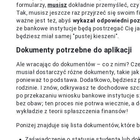
formularzy,
musisz
dokładnie przemyśleć, czy
Tak, musisz jeszcze raz przyjrzeć się swoim 
ważne jest też, abyś
wykazał odpowiedni poz
że bankowe instytucje będą postrzegać Cię jak
będziesz miał samej "pustej kieszeni".
Dokumenty potrzebne do aplikacji
Ale wracając do dokumentów – co z nimi? Cze
musiał dostarczyć różne dokumenty, takie jak
ponieważ to podstawa. Dodatkowo, będziesz 
rodzinie. I znów, odkrywasz te dochodowe szc
po przekazaniu wniosku bankowe instytucje s
bez obaw; ten proces nie potrwa wiecznie, a 
wykładzie z teorii spłaszczenia finansów!
Poniżej znajduje się lista dokumentów, które b
Zaświadczenie o statusie studenta lub do