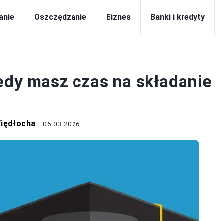
anie
Oszczędzanie
Biznes
Banki i kredyty
KI I KREDYTY
iedy masz czas na składanie
Więdłocha
06.03.2026