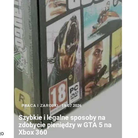
PRACA I ZAROBKI
19.07.2026
Szybkie i legalne sposoby na
zdobycie pieniędzy w GTA 5 na
Xbox 360
go