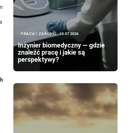
ym
a
PRACA I ZAROBKI
19.07.2026
Inżynier biomedyczny — gdzie
znaleźć pracę i jakie są
perspektywy?
ch
.
a