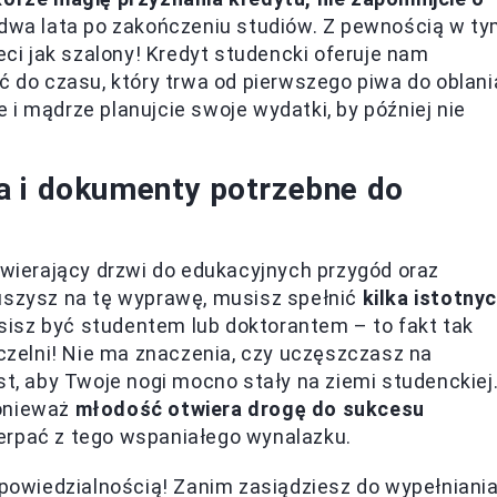
dwa lata po zakończeniu studiów. Z pewnością w t
eci jak szalony! Kredyt studencki oferuje nam
ć do czasu, który trwa od pierwszego piwa do oblani
i mądrze planujcie swoje wydatki, by później nie
a i dokumenty potrzebne do
twierający drzwi do edukacyjnych przygód oraz
ruszysz na tę wyprawę, musisz spełnić
kilka istotny
sisz być studentem lub doktorantem – to fakt tak
uczelni! Nie ma znaczenia, czy uczęszczasz na
st, aby Twoje nogi mocno stały na ziemi studenckiej
ponieważ
młodość otwiera drogę do sukcesu
zerpać z tego wspaniałego wynalazku.
odpowiedzialnością! Zanim zasiądziesz do wypełniani