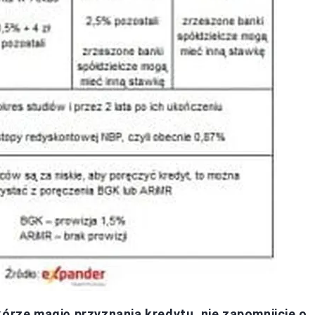
kórze magię przyznania kredytu, nie zapomnijcie o