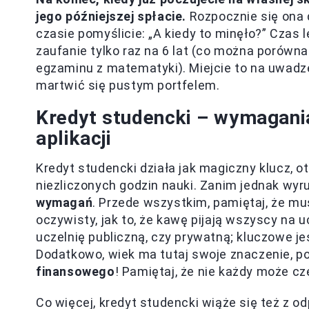
jego późniejszej spłacie.
Rozpocznie się ona 
czasie pomyślicie: „A kiedy to minęło?” Czas l
zaufanie tylko raz na 6 lat (co można porówna
egzaminu z matematyki). Miejcie to na uwadze 
martwić się pustym portfelem.
Kredyt studencki – wymagani
aplikacji
Kredyt studencki działa jak magiczny klucz, o
niezliczonych godzin nauki. Zanim jednak wy
wymagań
. Przede wszystkim, pamiętaj, że mu
oczywisty, jak to, że kawę pijają wszyscy na 
uczelnię publiczną, czy prywatną; kluczowe je
Dodatkowo, wiek ma tutaj swoje znaczenie, 
finansowego
! Pamiętaj, że nie każdy może c
Co więcej, kredyt studencki wiąże się też z 