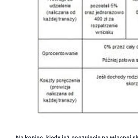
Na koniec, kiedy już poczujecie na własnej s