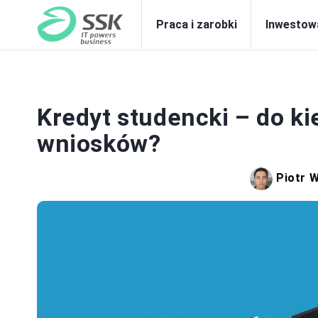
Praca i zarobki
Inwestow
BAN
Kredyt studencki – do k
wniosków?
Piotr 