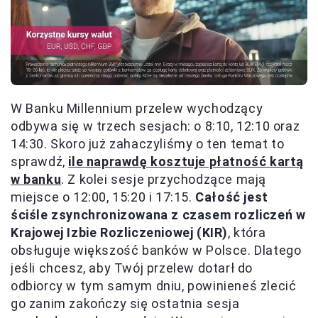
W Banku Millennium przelew wychodzący
odbywa się w trzech sesjach: o 8:10, 12:10 oraz
14:30. Skoro już zahaczyliśmy o ten temat to
sprawdź,
ile naprawdę kosztuje płatność kartą
w banku
. Z kolei sesje przychodzące mają
miejsce o 12:00, 15:20 i 17:15.
Całość jest
ściśle zsynchronizowana z czasem rozliczeń w
Krajowej Izbie Rozliczeniowej (KIR)
, która
obsługuje większość banków w Polsce. Dlatego
jeśli chcesz, aby Twój przelew dotarł do
odbiorcy w tym samym dniu, powinieneś zlecić
go zanim zakończy się ostatnia sesja