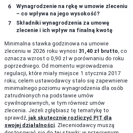
Wynagrodzenie na rękę w umowie zleceniu
– co wpływa na jego wysokość?
Składniki wynagrodzenia za umowę
zlecenie i ich wpływ na finalną kwotę
Minimalna stawka godzinowa na umowie
zleceniu w 2026 roku wynosi
31,40 zł brutto
, co
oznacza wzrost o 0,90 zł w porównaniu do roku
poprzedniego. Od momentu wprowadzenia
regulacji, które miały miejsce 1 stycznia 2017
roku, celem ustawodawcy stało się zapewnienie
minimalnego poziomu wynagrodzenia dla osób
zatrudnionych na podstawie umów
cywilnoprawnych, w tym również umów
zlecenia. Jeżeli zgłębiasz tę tematykę to
sprawdź,
jak skutecznie rozliczyć PIT dla
swojej działalności
. Zleceniodawcy muszą
dostosować się do tej stawki; w przeciwnym