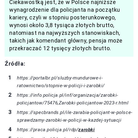
Ciekawostką jest, że w Polsce najniższe
wynagrodzenie dla policjanta na początku
kariery, czyli w stopniu posterunkowego,
wynosi około 3,8 tysiąca złotych brutto,
natomiast na najwyższych stanowiskach,
takich jak komendant główny, pensja może
przekraczać 12 tysięcy złotych brutto.
Źródła:
https://portalbr.pl/sluzby-mundurowe-i-
ratownictwo/stopnie-w-policji-i-zarobki/
https://info.policja.pl/inf/organizacja/zarobki-
policjantow/75476,Zarobki-policjantow-2023-r.html
https://specbrands.pl/ile-zarabia-policjant-w-polsce-
sprawdzamy-zarobki-w-policji-w-kazdej-sytuacji
https://praca.policja.pl/rdp/
zarobki