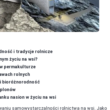
ność i tradycje rolnicze
nym życiu na wsi?
 w permakulturze
rawach rolnych
 i bioróżnorodność
 plonów
anku nasion w życiu na wsi
aniu samowystarczalności rolnictwa na wsi. Jako