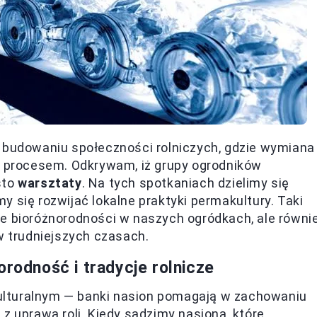
a budowaniu społeczności rolniczych, gdzie wymiana
ym procesem. Odkrywam, iż grupy ogrodników
sto
warsztaty
. Na tych spotkaniach dzielimy się
 się rozwijać lokalne praktyki permakultury. Taki
ie bioróżnorodności w naszych ogródkach, ale równi
w trudniejszych czasach.
orodność i tradycje rolnicze
ulturalnym — banki nasion pomagają w zachowaniu
z uprawą roli. Kiedy sadzimy nasiona, które