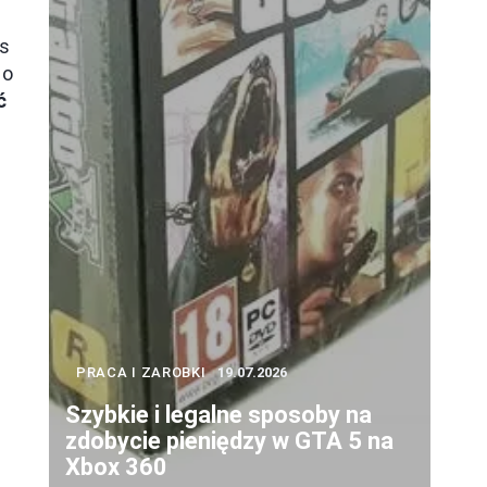
as
do
ć
PRACA I ZAROBKI
19.07.2026
Szybkie i legalne sposoby na
zdobycie pieniędzy w GTA 5 na
Xbox 360