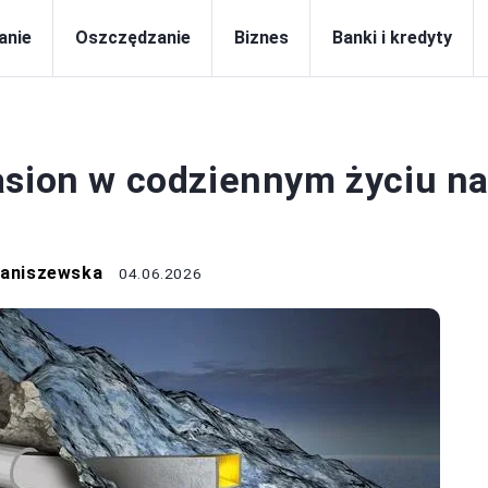
anie
Oszczędzanie
Biznes
Banki i kredyty
CA I ZAROBKI
asion w codziennym życiu n
taniszewska
04.06.2026