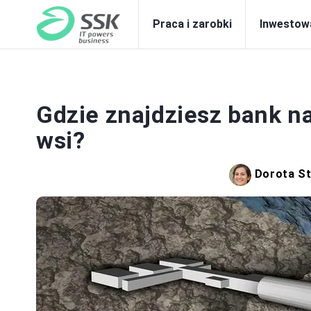
Praca i zarobki
Inwestow
PRA
Gdzie znajdziesz bank n
wsi?
Dorota S